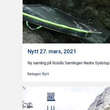
Nytt 27. mars, 2021
Ny samling på Kolsås Samlingen Nedre Sydstup e
Kategori:
Nytt
Symboler,
gradering
og
beta