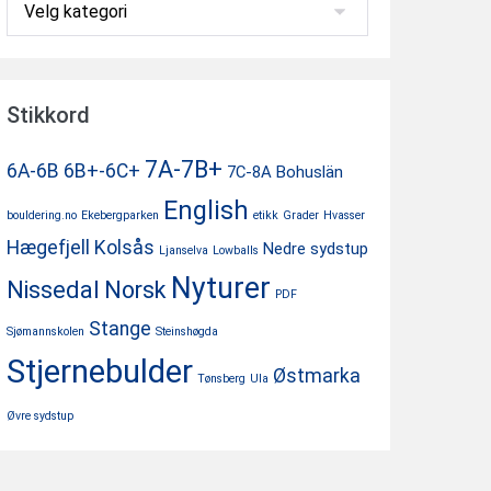
Kategorier
Stikkord
7A-7B+
6A-6B
6B+-6C+
7C-8A
Bohuslän
English
bouldering.no
Ekebergparken
etikk
Grader
Hvasser
Hægefjell
Kolsås
Nedre sydstup
Ljanselva
Lowballs
Nyturer
Nissedal
Norsk
PDF
Stange
Sjømannskolen
Steinshøgda
Stjernebulder
Østmarka
Tønsberg
Ula
Øvre sydstup