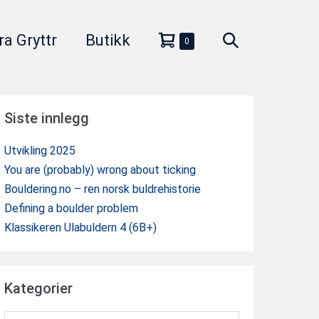
Handlevogn
Søkeveksler
ra Gryttr
Butikk
Elementer
0
i
handlekurv
Siste innlegg
Utvikling 2025
You are (probably) wrong about ticking
Bouldering.no – ren norsk buldrehistorie
Defining a boulder problem
Klassikeren Ulabuldern 4 (6B+)
Kategorier