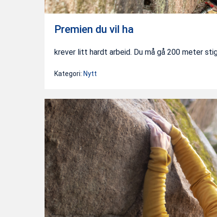
Premien du vil ha
krever litt hardt arbeid. Du må gå 200 meter sti
Kategori:
Nytt
Ok,
så
hva
er
en
lowball?