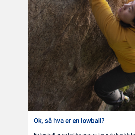
Ok, så hva er en lowball?
En lowball er en bulder som er lav – du kan klat