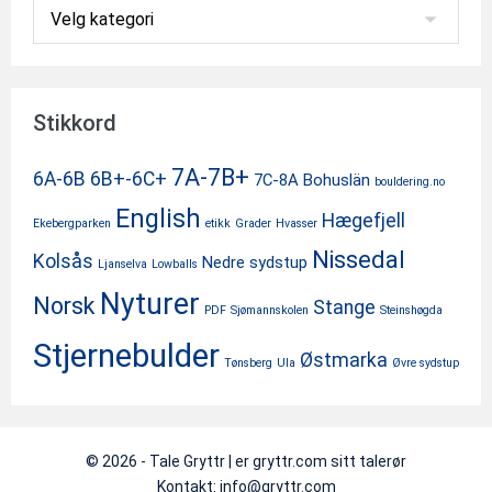
Kategorier
Stikkord
7A-7B+
6A-6B
6B+-6C+
7C-8A
Bohuslän
bouldering.no
English
Hægefjell
Ekebergparken
etikk
Grader
Hvasser
Nissedal
Kolsås
Nedre sydstup
Ljanselva
Lowballs
Nyturer
Norsk
Stange
PDF
Sjømannskolen
Steinshøgda
Stjernebulder
Østmarka
Tønsberg
Ula
Øvre sydstup
© 2026 - Tale Gryttr | er gryttr.com sitt talerør
Kontakt: info@gryttr.com