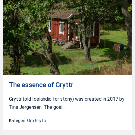
essence
of
Gryttr
The essence of Gryttr
Gryttr (old Icelandic for stony) was created in 2017 by
Tina Jørgensen. The goal…
Kategori:
Om Gryttr