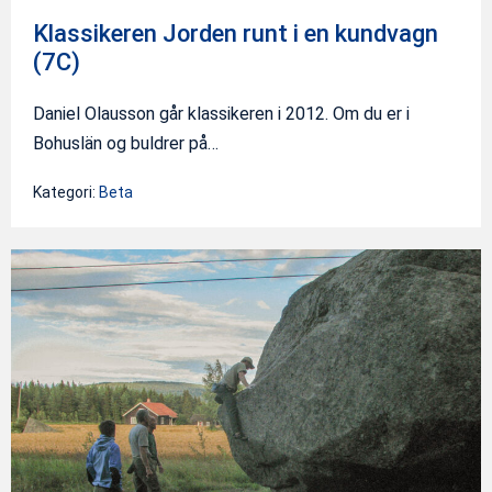
Klassikeren Jorden runt i en kundvagn
(7C)
Daniel Olausson går klassikeren i 2012. Om du er i
Bohuslän og buldrer på…
Kategori:
Beta
Blokk
etter
blokk
i
Stange