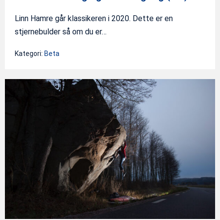
Linn Hamre går klassikeren i 2020. Dette er en
stjernebulder så om du er…
Kategori:
Beta
Klassikeren
Jorden
runt
i
en
kundvagn
(7C)