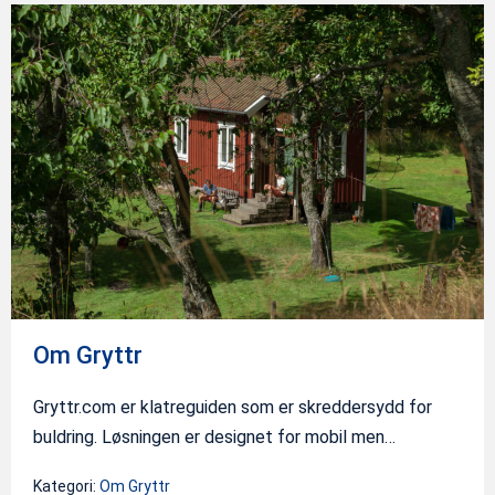
Om
Gryttr
Om Gryttr
Gryttr.com er klatreguiden som er skreddersydd for
buldring. Løsningen er designet for mobil men…
Kategori:
Om Gryttr