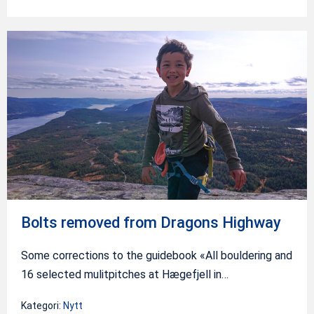
Bolts
removed
from
Dragons
Highway
Bolts removed from Dragons Highway
Some corrections to the guidebook «All bouldering and
16 selected mulitpitches at Hægefjell in…
Kategori:
Nytt