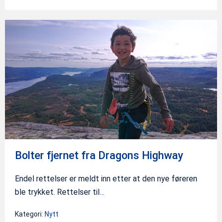
Bolter
fjernet
fra
Dragons
Highway
Bolter fjernet fra Dragons Highway
Endel rettelser er meldt inn etter at den nye føreren
ble trykket. Rettelser til…
Kategori:
Nytt