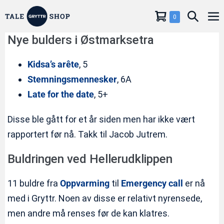
Hopp
Handlevogn
Søkeve
Elementer
0
til
Me
i
innholdet
Nye bulders i Østmarksetra
handlekurv
Kidsa’s arête
, 5
Stemningsmennesker
, 6A
Late for the date
, 5+
Disse ble gått for et år siden men har ikke vært
rapportert før nå. Takk til Jacob Jutrem.
Buldringen ved Hellerudklippen
11 buldre fra
Oppvarming
til
Emergency call
er nå
med i Gryttr. Noen av disse er relativt nyrensede,
men andre må renses før de kan klatres.