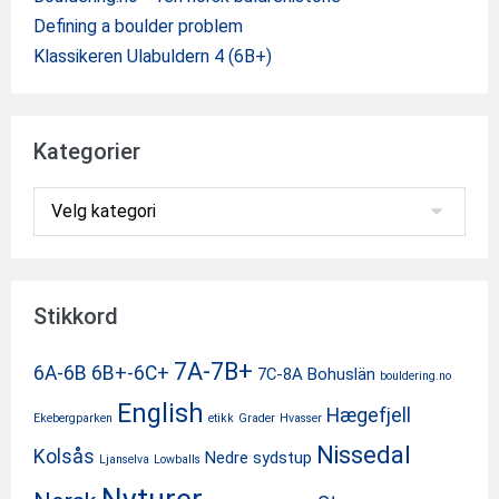
Defining a boulder problem
Klassikeren Ulabuldern 4 (6B+)
Kategorier
Kategorier
Stikkord
7A-7B+
6A-6B
6B+-6C+
7C-8A
Bohuslän
bouldering.no
English
Hægefjell
Ekebergparken
etikk
Grader
Hvasser
Nissedal
Kolsås
Nedre sydstup
Ljanselva
Lowballs