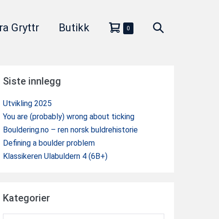
Handlevogn
Søkeveksler
ra Gryttr
Butikk
Elementer
0
i
handlekurv
Siste innlegg
Utvikling 2025
You are (probably) wrong about ticking
Bouldering.no – ren norsk buldrehistorie
Defining a boulder problem
Klassikeren Ulabuldern 4 (6B+)
Kategorier