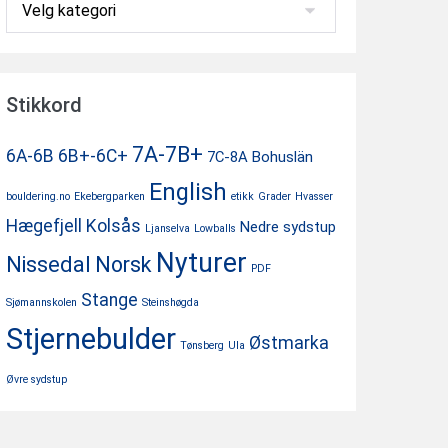
Kategorier
Stikkord
7A-7B+
6A-6B
6B+-6C+
7C-8A
Bohuslän
English
bouldering.no
Ekebergparken
etikk
Grader
Hvasser
Hægefjell
Kolsås
Nedre sydstup
Ljanselva
Lowballs
Nyturer
Nissedal
Norsk
PDF
Stange
Sjømannskolen
Steinshøgda
Stjernebulder
Østmarka
Tønsberg
Ula
Øvre sydstup