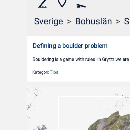
Defining a boulder problem
Bouldering is a game with rules. In Gryttr we a
Kategori:
Tips
Taking
great
topo
pictures