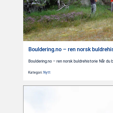
Bouldering.no – ren norsk buldrehi
Bouldering.no – ren norsk buldrehistorie Når du 
Kategori:
Nytt
Defining
a
boulder
problem