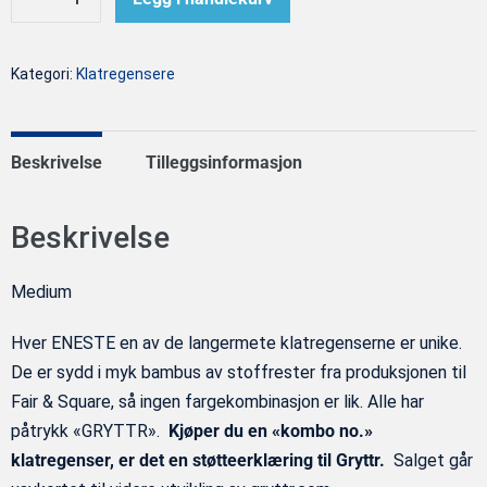
Senk
Øk
klatregenser
antall
antall
kombo
Kategori:
Klatregensere
no.
29/30
(M)
Beskrivelse
Tilleggsinformasjon
antall
Beskrivelse
Medium
Hver ENESTE en av de langermete klatregenserne er unike.
De er sydd i myk bambus av stoffrester fra produksjonen til
Fair & Square, så ingen fargekombinasjon er lik. Alle har
påtrykk «GRYTTR».
Kjøper du en «kombo no.»
klatregenser, er det en støtteerklæring til Gryttr.
Salget går