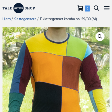
Hopp
Handlevogn
Søkeve
Elementer
0
til
Me
i
innholdet
handlekurv
Hjem
/
Klatregensere
/ T klatregenser kombo no. 29/30 (M)