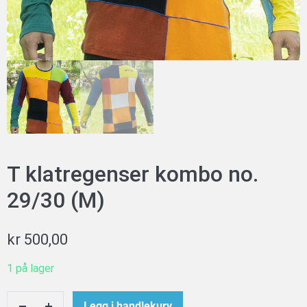
T klatregenser kombo no.
29/30 (M)
kr
500,00
1 på lager
T
Legg i handlekurv