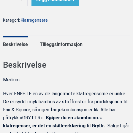
Senk
Øk
klatregenser
antall
antall
kombo
Kategori:
Klatregensere
no.
23/30
(M)
Beskrivelse
Tilleggsinformasjon
antall
Beskrivelse
Medium
Hver ENESTE en av de langermete klatregenserne er unike.
De er sydd i myk bambus av stoffrester fra produksjonen til
Fair & Square, så ingen fargekombinasjon er lik. Alle har
påtrykk «GRYTTR».
Kjøper du en «kombo no.»
klatregenser, er det en støtteerklæring til Gryttr.
Salget går