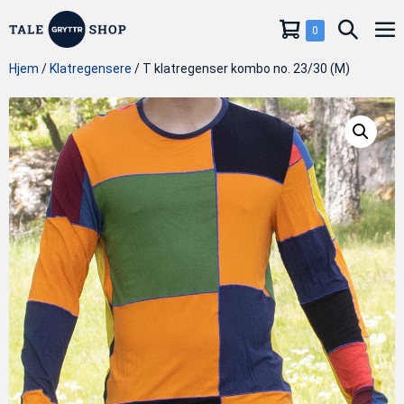
Hopp
Handlevogn
Søkeve
Elementer
0
til
Me
i
innholdet
handlekurv
Hjem
/
Klatregensere
/ T klatregenser kombo no. 23/30 (M)