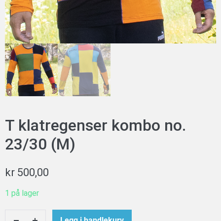
T klatregenser kombo no.
23/30 (M)
kr
500,00
1 på lager
T
Legg i handlekurv