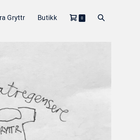
Handlevogn
Søkeveksler
ra Gryttr
Butikk
Elementer
0
i
handlekurv