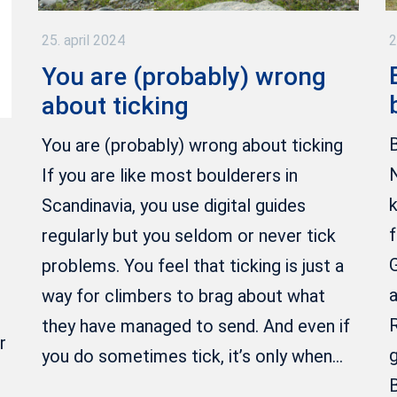
2
25. april 2024
You are (probably) wrong
about ticking
B
You are (probably) wrong about ticking
N
If you are like most boulderers in
Scandinavia, you use digital guides
f
regularly but you seldom or never tick
G
problems. You feel that ticking is just a
a
way for climbers to brag about what
R
they have managed to send. And even if
r
g
you do sometimes tick, it’s only when…
B