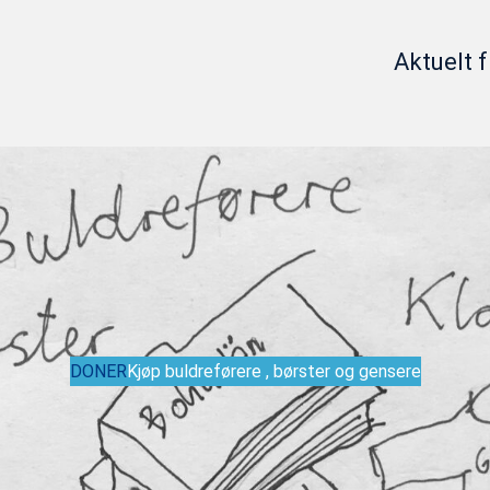
Aktuelt f
DONER
Kjøp buldreførere , børster og gensere