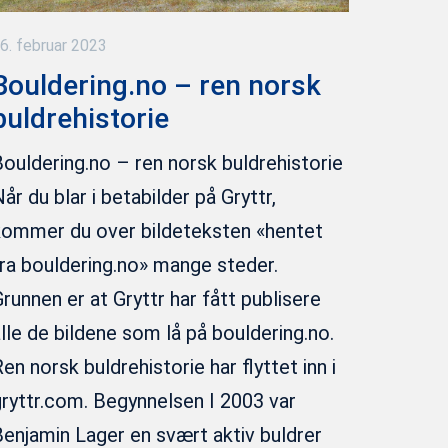
6. februar 2023
Bouldering.no – ren norsk
buldrehistorie
ouldering.no – ren norsk buldrehistorie
år du blar i betabilder på Gryttr,
kommer du over bildeteksten «hentet
ra bouldering.no» mange steder.
runnen er at Gryttr har fått publisere
lle de bildene som lå på bouldering.no.
en norsk buldrehistorie har flyttet inn i
ryttr.com. Begynnelsen I 2003 var
enjamin Lager en svært aktiv buldrer